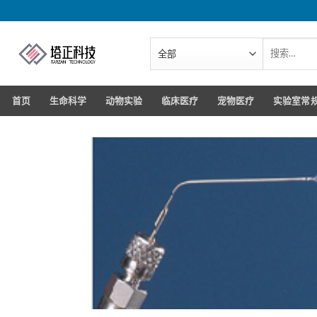
跳
转
到
搜
索：
内
容
首页
生命科学
动物实验
临床医疗
宠物医疗
实验室常