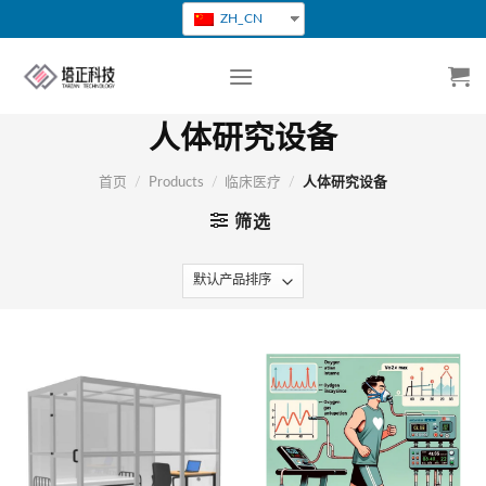
跳
ZH_CN
转
到
内
容
人体研究设备
首页
/
Products
/
临床医疗
/
人体研究设备
筛选