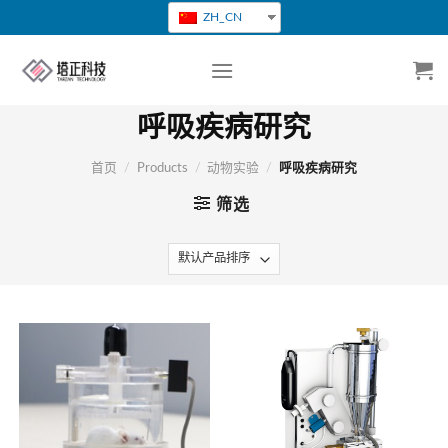
跳
ZH_CN
转
到
内
容
呼吸疾病研究
首页
/
Products
/
动物实验
/
呼吸疾病研究
筛选