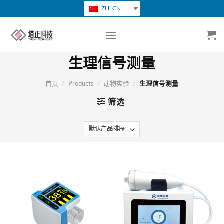
跳
ZH_CN
转
到
内
容
生理信号测量
首页
/
Products
/
动物实验
/
生理信号测量
筛选