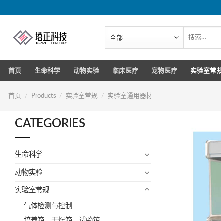
跳
转
到
搜
索：
内
容
首页
生命科学
动物实验
临床医疗
宠物医疗
实验室常
首页
/
Products
/
实验室常规
/
实验室通用器材
CATEGORIES
生命科学
动物实验
实验室常规
气体检测与控制
培养箱、干燥箱、试验箱