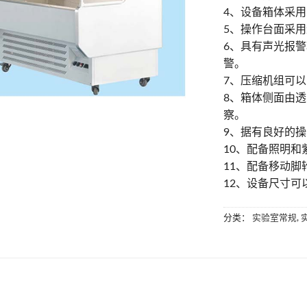
4、设备箱体采
5、操作台面采
6、具有声光报
警。
7、压缩机组可
8、箱体侧面由
察。
9、据有良好的
10、配备照明
11、配备移动脚
12、设备尺寸
分类：
实验室常规
,