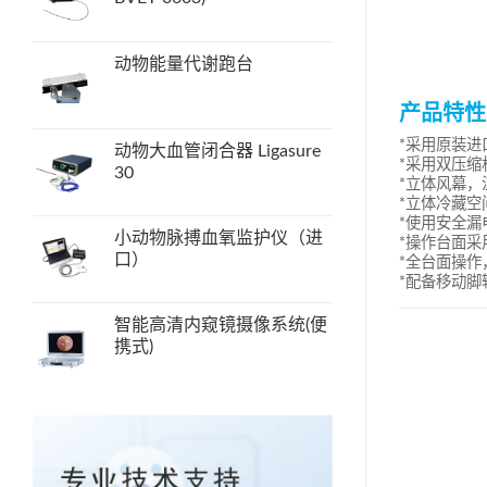
动物能量代谢跑台
产品特性
*采用原装
动物大血管闭合器 Ligasure
*采用双压
30
*立体风幕，
*立体冷藏
*使用安全
小动物脉搏血氧监护仪（进
*操作台面
口）
*全台面操作
*配备移动脚
智能高清内窥镜摄像系统(便
携式)