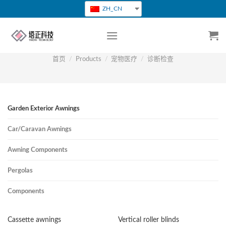
跳
ZH_CN
转
到
内
容
首页
/
Products
/
宠物医疗
/
诊断检查
Garden Exterior Awnings
Car/Caravan Awnings
Awning Components
Pergolas
Components
Cassette awnings
Vertical roller blinds