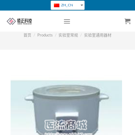
跳
ZH_CN
转
到
内
容
首页
/
Products
/
实验室常规
/
实验室通用器材