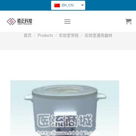
跳
ZH_CN
转
到
内
容
首页
/
Products
/
实验室常规
/
实验室通用器材