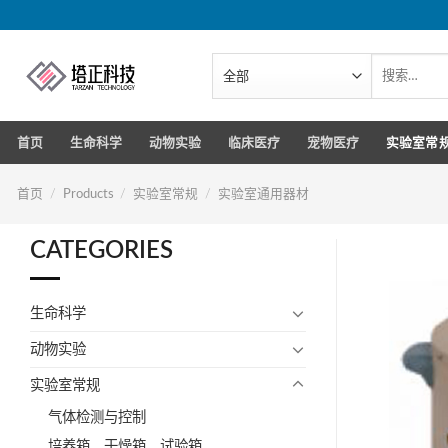
跳
转
到
搜
索：
内
容
首页
生命科学
动物实验
临床医疗
宠物医疗
实验室常
首页
/
Products
/
实验室常规
/
实验室通用器材
CATEGORIES
生命科学
动物实验
实验室常规
气体检测与控制
培养箱、干燥箱、试验箱