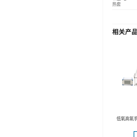
热套
相关产
ital ULTRA-
分散机,(T 25 easy clean digital)
低氧高氧手套
AXR)
更多
阅读更多