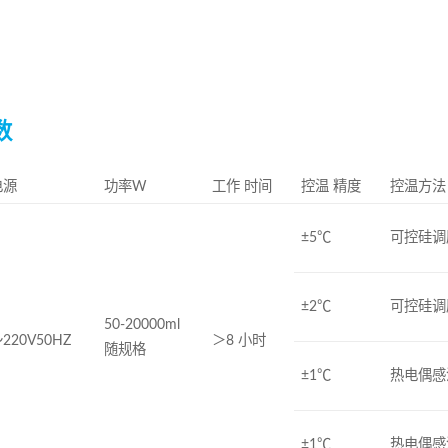
数
电源
功率W
工作 时间
控温 精度
控温方法
±5℃
可控硅调
±2℃
可控硅调
50-20000ml
220V50HZ
＞8 小时
随规格
±1℃
热电偶感
±1℃
热电偶感