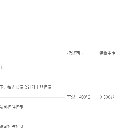
控温范围
绝缘电阻
压
压、接点式温度计继电器恒温
室温－400℃
＞500兆
温可控硅控制
温可控硅控制