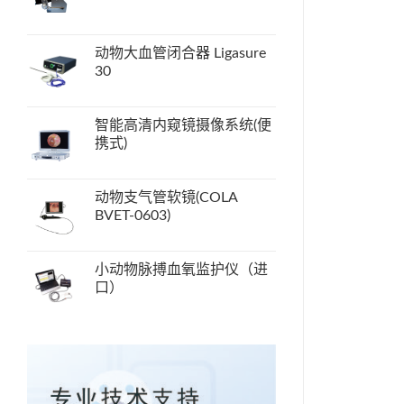
动物大血管闭合器 Ligasure
30
智能高清内窥镜摄像系统(便
携式)
动物支气管软镜(COLA
BVET-0603)
小动物脉搏血氧监护仪（进
口）