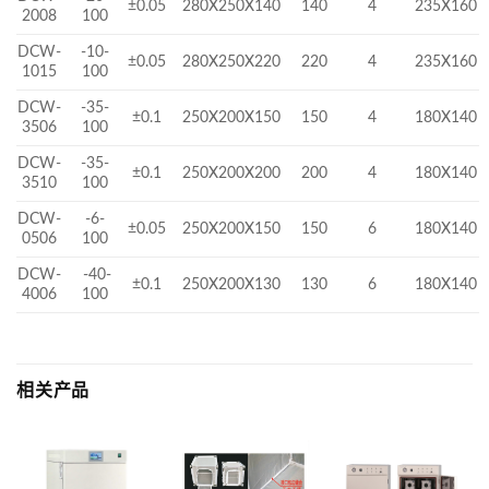
±0.05
280X250X140
140
4
235X160
2008
100
DCW-
-10-
±0.05
280X250X220
220
4
235X160
1015
100
DCW-
-35-
±0.1
250X200X150
150
4
180X140
3506
100
DCW-
-35-
±0.1
250X200X200
200
4
180X140
3510
100
DCW-
-6-
±0.05
250X200X150
150
6
180X140
0506
100
DCW-
-40-
±0.1
250X200X130
130
6
180X140
4006
100
相关产品