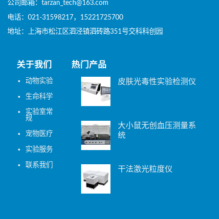
公司邮箱：tarzan_tech@163.com
电话：021-31598217，15221725700
地址：上海市松江区泗泾镇泗砖路351号交科科创园
关于我们
热门产品
动物实验
皮肤光毒性实验检测仪
生命科学
实验室常
规
大小鼠无创血压测量系
宠物医疗
统
实验服务
联系我们
干法激光粒度仪