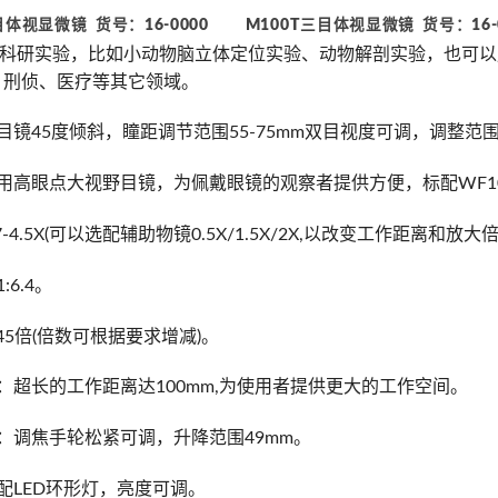
目体视显微镜 货号：16-0000 M100T三目体视显微镜 货号：16-
科研实验，比如小动物脑立体定位实验、动物解剖实验，也可以
、刑侦、医疗等其它领域。
双目镜45度倾斜，瞳距调节范围55-75mm双目视度可调，调整范
用高眼点大视野目镜，为佩戴眼镜的观察者提供方便，标配WF10X/20
7-4.5X(可以选配辅助物镜0.5X/1.5X/2X,以改变工作距离和放大
:6.4。
-45倍(倍数可根据要求增减)。
离：超长的工作距离达100mm,为使用者提供更大的工作空间。
构：调焦手轮松紧可调，升降范围49mm。
标配LED环形灯，亮度可调。