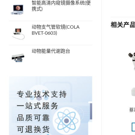
智能高清内窥镜摄像系统(便
携式)
相关产
动物支气管软镜(COLA
BVET-0603)
动物能量代谢跑台
具（猴）
小动物麻醉机-简易版
蔡
更多
阅读更多