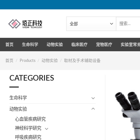
跳
转
到
搜
索：
内
容
首页
生命科学
动物实验
临床医疗
宠物医疗
实验室常
首页
/
Products
/
动物实验
/
取材及手术辅助设备
CATEGORIES
生命科学
动物实验
心血管疾病研究
神经科学研究
呼吸疾病研究