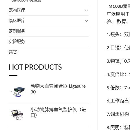
M100B双
宠物医疗
广泛应用于
临床医疗
验、 教育
定制服务
1.镜头：
实验服务
2.目镜；使
其它
3.物镜；0.
HOT PRODUCTS
4.变倍比：1
动物大血管闭合器 Ligasure
5.倍数；7
30
6.工作距
小动物脉搏血氧监护仪（进
7.调焦机
口）
8.照明：