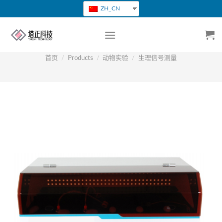
跳
ZH_CN
转
到
内
容
首页
/
Products
/
动物实验
/
生理信号测量