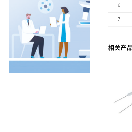
6
7
相关产
小鼠输卵管结扎手术器械包
脑勺