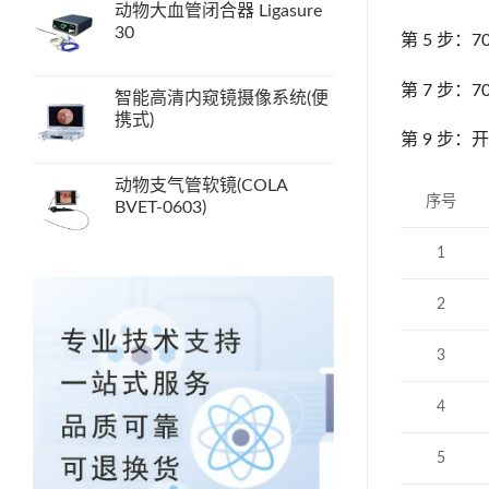
动物大血管闭合器 Ligasure
30
第 5 步：
第 7 步：
智能高清内窥镜摄像系统(便
携式)
第 9 步：
动物支气管软镜(COLA
序号
BVET-0603)
1
2
3
4
5