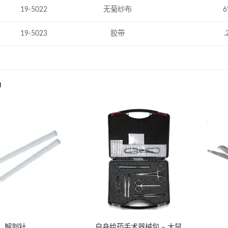
19-5022
无菊纱布
6
19-5023
胶带
.
品
解剖针
自身给药手术器械包 – 大鼠