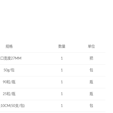
规格
数量
单位
口宽度27MM
1
把
50g/包
1
包
90粒/瓶
1
瓶
25粒/瓶
1
瓶
10CM(50支/包)
1
包