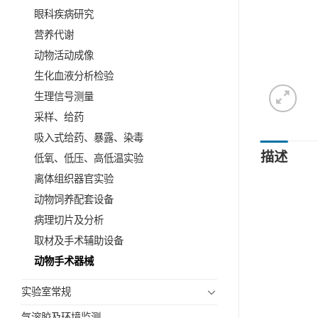
眼科疾病研究
营养代谢
动物活动成像
生化血液分析检验
生理信号测量
采样、给药
吸入式给药、暴露、染毒
描述
低氧、低压、高低温实验
离体组织器官实验
动物饲养配套设备
病理切片及分析
取材及手术辅助设备
动物手术器械
实验室常规
气溶胶及环境监测