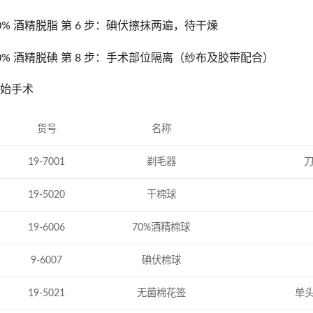
70% 酒精脱脂 第 6 步：碘伏擦抹两遍，待干燥
70% 酒精脱碘 第 8 步：手术部位隔离（纱布及胶带配合）
开始手术
货号
名称
19-7001
剃毛器
刀
19-5020
干棉球
19-6006
70%酒精棉球
9-6007
碘伏棉球
19-5021
无菌棉花签
单头