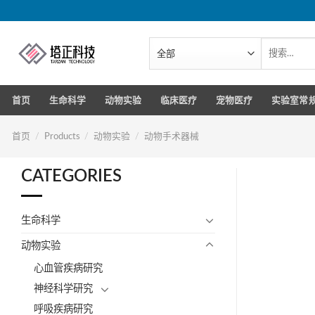
跳
转
到
搜
索：
内
容
首页
生命科学
动物实验
临床医疗
宠物医疗
实验室常
首页
/
Products
/
动物实验
/
动物手术器械
CATEGORIES
生命科学
动物实验
心血管疾病研究
神经科学研究
呼吸疾病研究