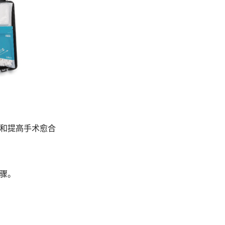
和提高手术愈合
骤。