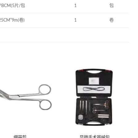
°BCM(5片/包
1
包
25CM”9m(卷)
1
卷
绷带剪
显微手术器械包