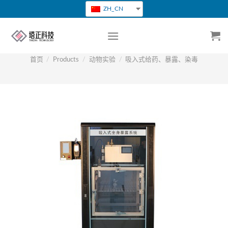
跳
ZH_CN
转
到
内
容
首页
/
Products
/
动物实验
/
吸入式给药、暴露、染毒