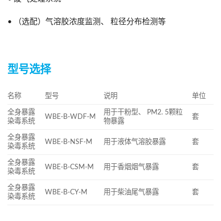
• （选配）气溶胶浓度监测、 粒径分布检测等
型号选择
名称
型号
说明
单位
全身暴露
用于干粉型、 PM2. 5颗粒
WBE-B-WDF-M
套
染毒系统
物暴露
全身暴露
WBE-B-NSF-M
用于液体气溶胶暴露
套
染毒系统
全身暴露
WBE-B-CSM-M
用于香烟烟气暴露
套
染毒系统
全身暴露
WBE-B-CY-M
用于柴油尾气暴露
套
染毒系统