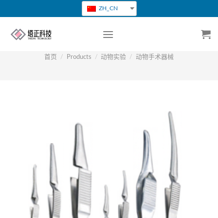
跳
ZH_CN
转
到
内
容
首页
/
Products
/
动物实验
/
动物手术器械