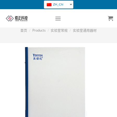
跳
ZH_CN
转
到
内
容
首页
/
Products
/
实验室常规
/
实验室通用器材