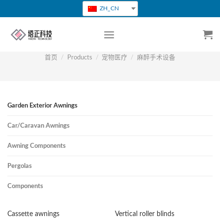
跳
ZH_CN
转
到
内
容
首页
/
Products
/
宠物医疗
/
麻醉手术设备
Garden Exterior Awnings
Car/Caravan Awnings
Awning Components
Pergolas
Components
Cassette awnings
Vertical roller blinds