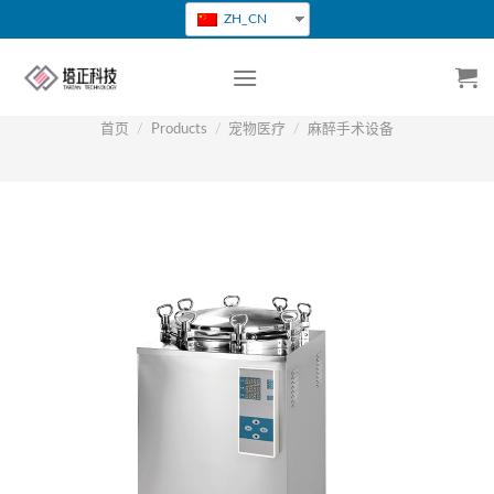
跳
ZH_CN
转
到
内
容
首页
/
Products
/
宠物医疗
/
麻醉手术设备