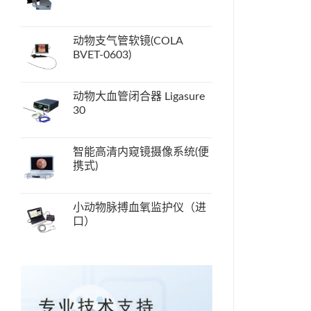
动物支气管软镜(COLA
BVET-0603)
动物大血管闭合器 Ligasure
30
智能高清内窥镜摄像系统(便
携式)
小动物脉搏血氧监护仪（进
口）