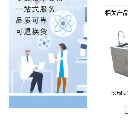
相关产
悬臂搅拌器(MINISTAR 20
多功能处
台 DT-801
digital)
更多
阅读更多