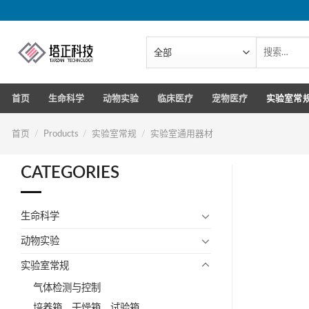
跳
转
到
搜
索：
内
容
首页
生命科学
动物实验
临床医疗
宠物医疗
实验室常
首页
/
Products
/
实验室常规
/
实验室通用器材
CATEGORIES
生命科学
动物实验
实验室常规
气体检测与控制
培养箱、干燥箱、试验箱