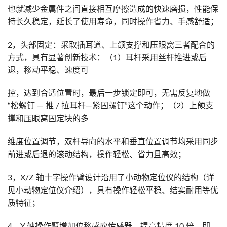
也就减少金属件之间直接相互摩擦造成的快速磨损，性能保
持长久稳定，延长了使用寿命，同时操作省力、手感舒适；
2，头部固定：采取插耳道、上颌支撑和压眼窝三者配合的
方式，具有显著创新技术：（1）耳杆采用丝杆推进或后
退，移动平稳、速度可
控，达到合适位置时，最后一步锁定即可，无需反复地做
“松螺钉 — 推 / 拉耳杆—紧固螺钉”这个动作；（2）上颌支
撑和压眼窝固定块的多
维度位置调节，双杆导向的水平和垂直位置调节均采用同步
前进或后退的滚动结构，操作轻松、省力且高效；
3，X/Z 轴十字操作臂设计沿用了小动物定位仪的结构（详
见小动物定位仪介绍），具有操作轻松平稳、结实耐用等优
质特征；
4，Y 轴操作臂增加位移感应传感器，提高精度 10 倍，即