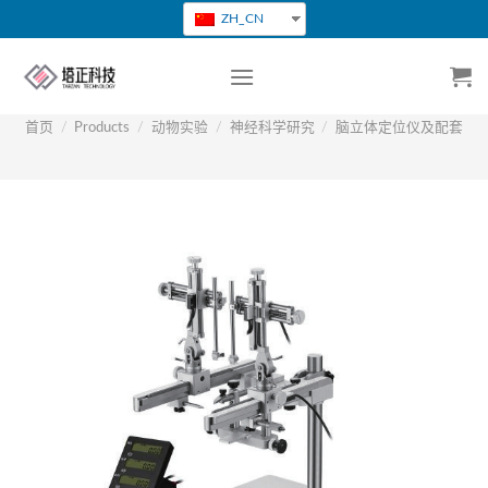
跳
ZH_CN
转
到
内
容
首页
/
Products
/
动物实验
/
神经科学研究
/
脑立体定位仪及配套