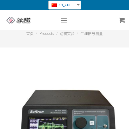
跳
ZH_CN
转
到
内
容
首页
/
Products
/
动物实验
/
生理信号测量