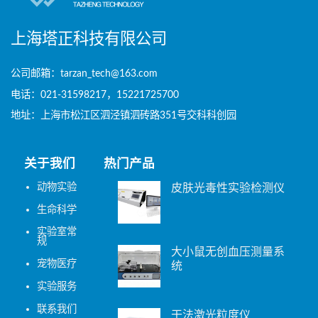
上海塔正科技有限公司
公司邮箱：tarzan_tech@163.com
电话：021-31598217，15221725700
地址：上海市松江区泗泾镇泗砖路351号交科科创园
关于我们
热门产品
动物实验
皮肤光毒性实验检测仪
生命科学
实验室常
规
大小鼠无创血压测量系
宠物医疗
统
实验服务
联系我们
干法激光粒度仪