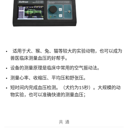
适⽤于⽝、猴、兔、猫等较⼤的实验动物，也可以成为
兽医临床测量⾎压的好帮⼿。
设备的测量原理是临床中常用的空⽓振动法。
测量⼼率、收缩压、平均压和舒张压。
短时间内完成⾎压检测。（⽝约为15秒）。⼤规模的动
物实验，也可以准确快速的测量⾎压；
共 通