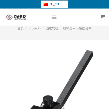
跳
ZH_CN
转
到
内
容
首页
/
Products
/
动物实验
/
取材及手术辅助设备