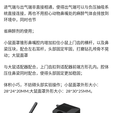
进气端与出气端非直接相通，使得出气端可以与负压抽吸系
统直接连接，再也不用担心动物鼻嘴处的麻醉气体会排放到
环境中，同时也节
省麻醉剂的使用；
小鼠面罩锥形鼻嘴腔内增加扣住小鼠上门齿的横杆，以及鼻
梁压块，配合左右耳杆，头部固定牢固，打磨钻孔颅骨不晃
动；大鼠面罩
与大鼠适配器配合，上门齿扣到适配器前端方形孔内。腔体
压住鼻梁同时配合，使得头部固定更加稳固；
体积小巧，不妨碍头部实验操作；小鼠面罩外形大小：
28*24*20MM;大鼠面罩外形大小：28*30*25MM。