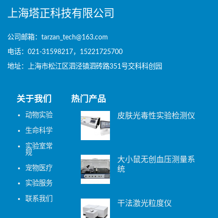
上海塔正科技有限公司
公司邮箱：tarzan_tech@163.com
电话：021-31598217，15221725700
地址：上海市松江区泗泾镇泗砖路351号交科科创园
关于我们
热门产品
动物实验
皮肤光毒性实验检测仪
生命科学
实验室常
规
大小鼠无创血压测量系
宠物医疗
统
实验服务
联系我们
干法激光粒度仪