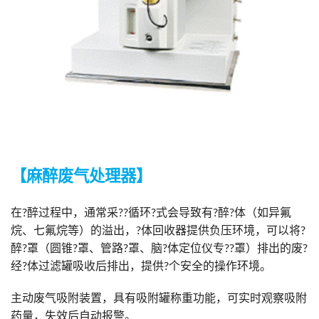
【麻醉废气处理器】
在?醉过程中，通常采??循环?式会导致有?醉?体（如异氟
烷、七氟烷等）的溢出，?体回收器提供负压环境，可以将?
醉?罩（圆锥?罩、管路?罩、脑?体定位仪专??罩）排出的废?
经?体过滤罐吸收后排出，提供?个安全的操作环境。
主动废气吸附装置，具有吸附罐称重功能，可实时观察吸附
药量，失效后自动报警。