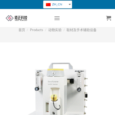
跳
ZH_CN
转
到
内
容
首页
/
Products
/
动物实验
/
取材及手术辅助设备