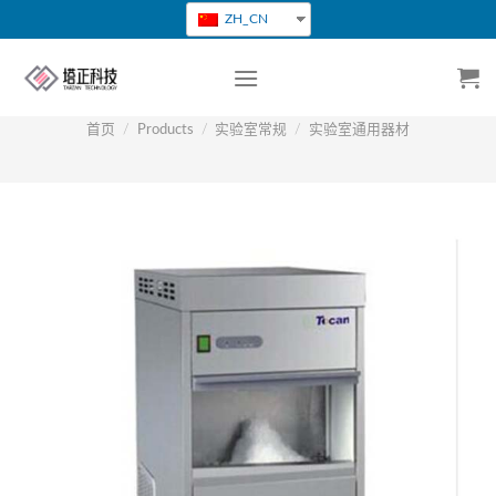
跳
ZH_CN
转
到
内
容
首页
/
Products
/
实验室常规
/
实验室通用器材