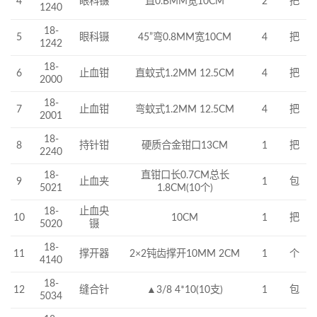
眼科镊
直0.BMM宽10CM
2
把
4
1240
18-
5
眼科镊
45”弯0.8MM宽10CM
4
把
1242
18-
止血钳
直蚊式1.2MM 12.5CM
4
把
6
2000
18-
7
止血钳
弯蚊式1.2MM 12.5CM
4
把
2001
18-
持针钳
硬质合金钳口13CM
1
把
8
2240
18-
直钳口长0.7CM总长
9
止血夹
1
包
5021
1.8CM(10个)
18-
止血央
10CM
1
把
10
5020
镊
18-
11
撑开器
2×2钝齿撑开10MM 2CM
1
个
4140
18-
缝合针
▲3/8 4*10(10支)
1
包
12
5034