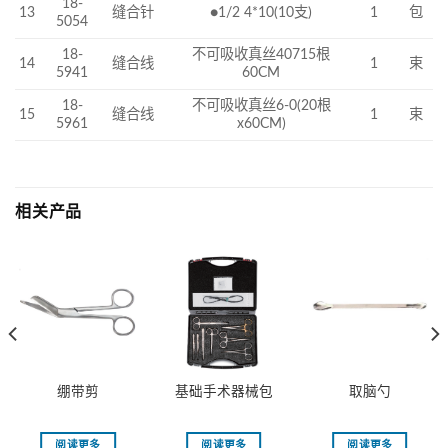
18-
13
缝合针
●1/2 4*10(10支)
1
包
5054
18-
不可吸收真丝40715根
缝合线
1
束
14
5941
60CM
18-
不可吸收真丝6-0(20根
15
缝合线
1
束
5961
x60CM)
相关产品
绷带剪
基础手术器械包
取脑勺
阅读更多
阅读更多
阅读更多