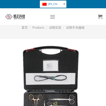
跳
ZH_CN
转
到
内
容
首页
/
Products
/
动物实验
/
动物手术器械