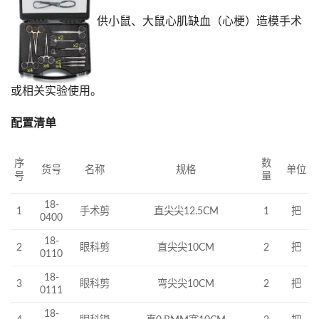
供小鼠、大鼠心肌缺血（心梗）造模手术
或相关实验使用。
配置清单
数
序
货号
名称
规格
单位
量
号
18-
1
手术剪
直尖尖12.5CM
1
把
0400
18-
眼科剪
直尖尖10CM
2
把
2
0110
18-
3
眼科剪
弯尖尖10CM
2
把
0111
18-