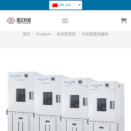
跳
ZH_CN
转
到
内
容
首页
/
Products
/
实验室常规
/
实验室通用器材