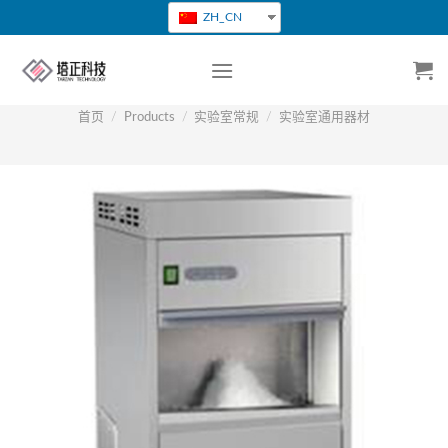
跳
ZH_CN
转
到
内
容
首页
/
Products
/
实验室常规
/
实验室通用器材