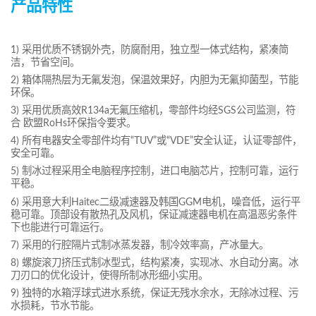
产品特性
1) 采用优质不锈钢外壳，防腐耐用，独立型一体式结构，紧凑简
洁，节省空间。
2) 箱体隔热层为无氟发泡，保温效果好，内胆为无氟抑菌型，节能
环保。
3) 采用优质高效R134a无氟压缩机，零部件均经SGS公司监测，符
合 欧盟RoHs环保指令要求。
4) 所有电器安全零部件均有“TUV”或“VDE”安全认证，认证零部件，
安全可靠。
5) 制冰过程采用全电脑程序控制，进口电脑芯片，控制可靠，运行
平稳。
6) 采用意大利Haitec二级减速器及韩国GGM电机，噪音低，运行平
稳可靠。顶部设有散热孔及风机，保证减速器电机在高温恶劣条件
下也能进行可靠运行。
7) 采用的行腔隔片式制冰蒸发器，制冷效率高，产冰量大。
8) 螺旋滚刀挤压式制冰型式，结构紧凑，实现冰、水自动分离。冰
刀刃口的优化设计，使得所制冰形细小实用。
9) 独特的水箱浮球式进水系统，保证无残水余水，无除冰过程、污
水损耗，节水节能。