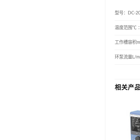
型号：DC-20
温度范围℃ ：
工作槽容积mm 
环泵流量L/mi
相关产