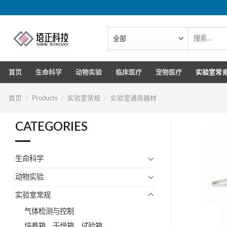
跳
转
到
搜
索：
内
容
首页
生命科学
动物实验
临床医疗
宠物医疗
实验室常
首页
/
Products
/
实验室常规
/
实验室通用器材
CATEGORIES
生命科学
动物实验
实验室常规
气体检测与控制
培养箱、干燥箱、试验箱