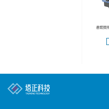
粘度计(ROTAVISC lo-vi
悬臂搅拌器
ontrol NOL)
Complete)
更多
阅读更多