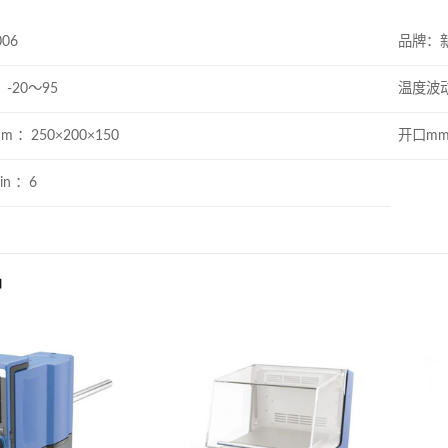
06
品牌：
-20～95
温度波动
：250×200×150
开口mm 
n ：6
品