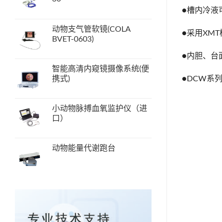
●槽内冷液
动物支气管软镜(COLA
●采用XM
BVET-0603)
●内胆、台
智能高清内窥镜摄像系统(便
●DCW系
携式)
小动物脉搏血氧监护仪（进
口）
动物能量代谢跑台