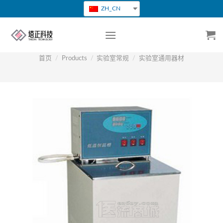
跳
ZH_CN
转
到
内
容
首页
/
Products
/
实验室常规
/
实验室通用器材