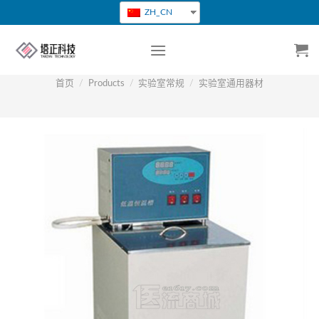
跳
ZH_CN
转
到
内
容
首页
/
Products
/
实验室常规
/
实验室通用器材