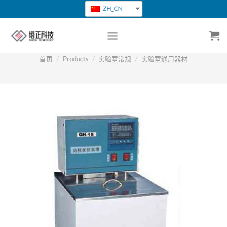
跳
ZH_CN
转
到
内
容
首页
/
Products
/
实验室常规
/
实验室通用器材