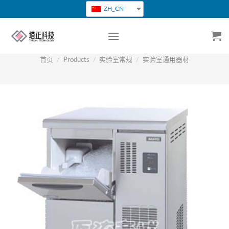
跳
ZH_CN
转
到
内
容
首页
/
Products
/
实验室常规
/
实验室通用器材