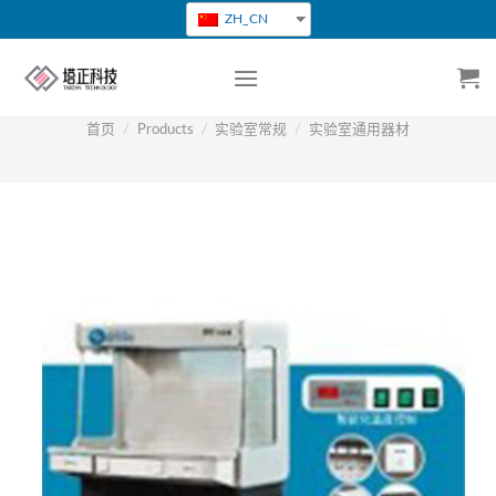
跳
ZH_CN
转
到
内
容
首页
/
Products
/
实验室常规
/
实验室通用器材