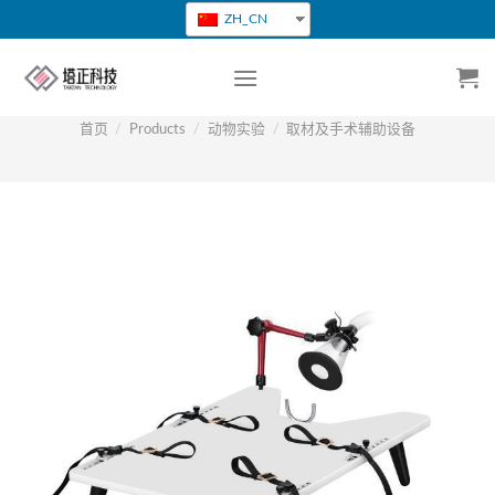
跳
ZH_CN
转
到
内
容
首页
/
Products
/
动物实验
/
取材及手术辅助设备