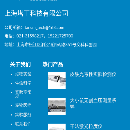
上海塔正科技有限公司
公司邮箱：tarzan_tech@163.com
电话：021-31598217，15221725700
地址：上海市松江区泗泾镇泗砖路351号交科科创园
关于我们
热门产品
动物实验
皮肤光毒性实验检测仪
生命科学
实验室常
规
大小鼠无创血压测量系
宠物医疗
统
实验服务
联系我们
干法激光粒度仪