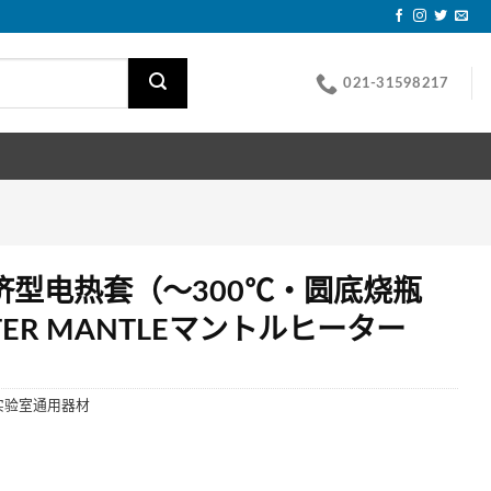
021-31598217
济型电热套（～300℃・圆底烧瓶
TER MANTLEマントルヒーター
实验室通用器材