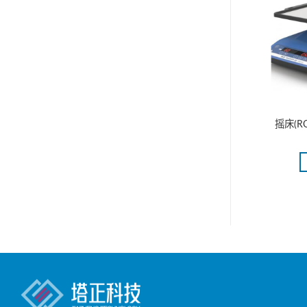
SC-010
研磨机(M 20 Universal mill )
摇床(ROC
更多
阅读更多