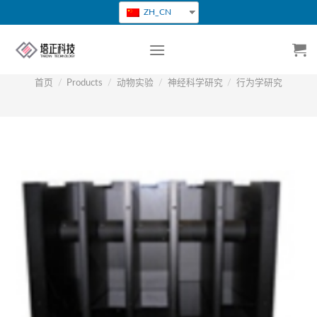
跳
ZH_CN
转
到
内
容
首页
/
Products
/
动物实验
/
神经科学研究
/
行为学研究