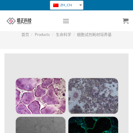
跳
ZH_CN
转
到
内
容
首页
/
Products
/
生命科学
/
细胞试剂耗材培养基