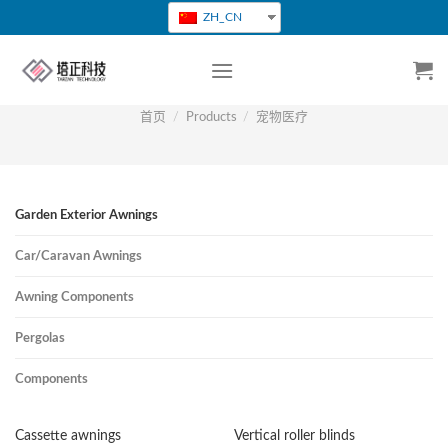
跳
ZH_CN
转
到
内
容
首页
/
Products
/
宠物医疗
Garden Exterior Awnings
Car/Caravan Awnings
Awning Components
Pergolas
Components
Cassette awnings
Vertical roller blinds