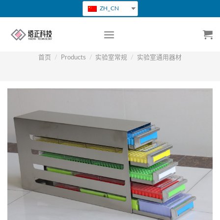
跳
ZH_CN
转
到
内
容
首页
/
Products
/
实验室常规
/
实验室通用器材