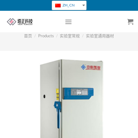
跳
ZH_CN
转
到
内
容
首页
/
Products
/
实验室常规
/
实验室通用器材