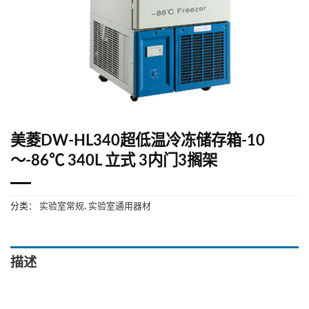
美菱DW-HL340超低温冷冻储存箱-10
～-86℃ 340L 立式 3内门3搁架
分类：
实验室常规
,
实验室通用器材
描述