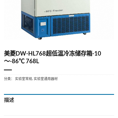
美菱DW-HL768超低温冷冻储存箱-10
～-86℃ 768L
分类：
实验室常规
,
实验室通用器材
描述