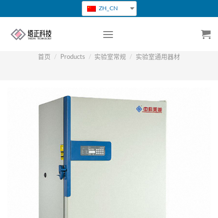
跳
ZH_CN
转
到
内
容
首页
/
Products
/
实验室常规
/
实验室通用器材