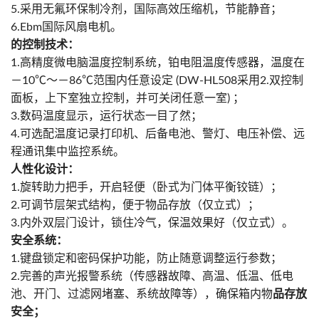
5.采用无氟环保制冷剂，国际高效压缩机，节能静音；
6.Ebm国际风扇电机。
的控制技术：
1.高精度微电脑温度控制系统，铂电阻温度传感器，温度在
－10℃～－86℃范围内任意设定 (DW-HL508采用2.双控制
面板，上下室独立控制，并可关闭任意一室) ；
3.数码温度显示，运行状态一目了然；
4.可选配温度记录打印机、后备电池、警灯、电压补偿、远
程通讯集中监控系统。
人性化设计：
1.旋转助力把手，开启轻便（卧式为门体平衡铰链）；
2.可调节层架式结构，便于物品存放（仅立式）；
3.内外双层门设计，锁住冷气，保温效果好（仅立式）。
安全系统：
1.键盘锁定和密码保护功能，防止随意调整运行参数；
2.完善的声光报警系统（传感器故障、高温、低温、低电
池、开门、过滤网堵塞、系统故障等），确保箱内物
品存放
安全；