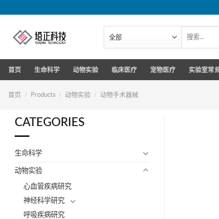
跳
转
到
搜
索：
内
容
首页
生命科学
动物实验
临床医疗
宠物医疗
实验室常
首页
/
Products
/
动物实验
/
动物手术器械
CATEGORIES
生命科学
动物实验
心血管疾病研究
神经科学研究
呼吸疾病研究