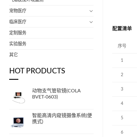
宠物医疗
临床医疗
配置清单
定制服务
实验服务
序号
其它
1
HOT PRODUCTS
2
3
动物支气管软镜(COLA
BVET-0603)
4
智能高清内窥镜摄像系统(便
5
携式)
6