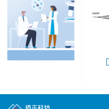
术器械包
碳纤显微镊
更多
阅读更多