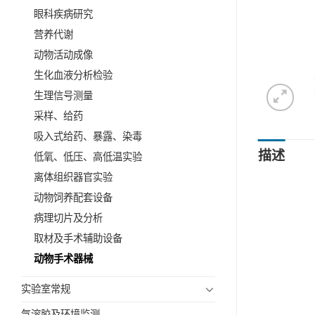
眼科疾病研究
营养代谢
动物活动成像
生化血液分析检验
生理信号测量
采样、给药
吸入式给药、暴露、染毒
描述
低氧、低压、高低温实验
离体组织器官实验
动物饲养配套设备
病理切片及分析
取材及手术辅助设备
动物手术器械
实验室常规
气溶胶及环境监测