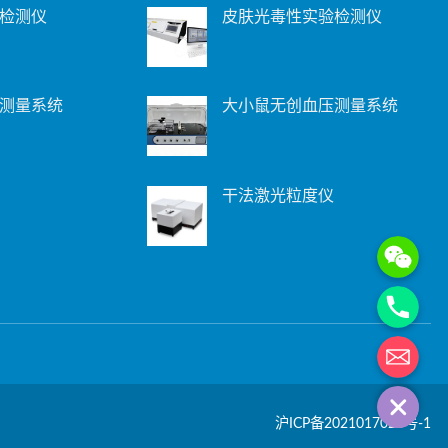
检测仪
皮肤光毒性实验检测仪
测量系统
大小鼠无创血压测量系统
干法激光粒度仪
WeChat: 15221
Phone
电子邮箱地址
沪ICP备2021017028号-1