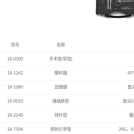
货号
名称
18-0500
手术剪(窄型)
18-1242
眼科镊
45
18-1080
显微镊
直尖
18-0010
维纳斯剪
直尖0
18-2240
持针钳
硬
18-7504
穿刺引导管
20G、0