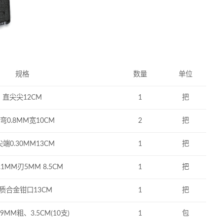
规格
数量
单位
直尖尖12CM
1
把
°弯0.8MM宽10CM
2
把
端0.30MM13CM
1
把
.1MM刃5MM 8.5CM
1
把
质合金钳口13CM
1
把
.9MM粗、3.5CM(10支)
1
包