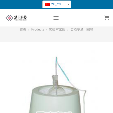
跳
ZH_CN
转
到
内
容
首页
/
Products
/
实验室常规
/
实验室通用器材