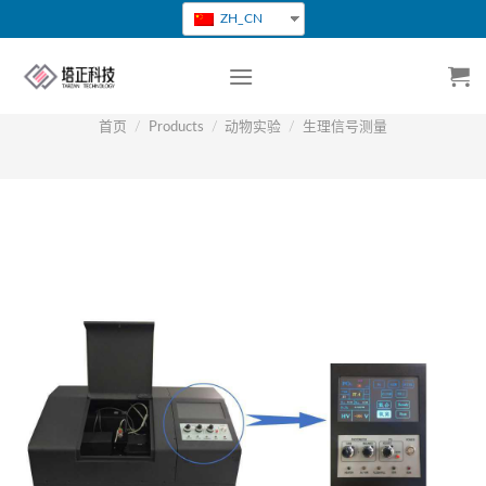
跳
ZH_CN
转
到
内
容
首页
/
Products
/
动物实验
/
生理信号测量