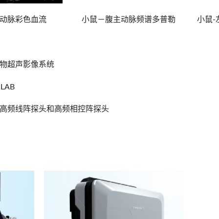
主动脉彩色血流 小鼠－腹主动脉频谱多普勒 小鼠-
物超声影像系统
LAB
⾼频线阵探头和⾼频相控阵探头