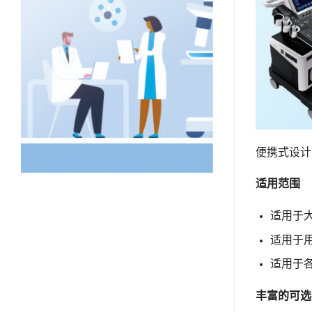
便携式设
适⽤范围
适⽤于
适⽤于
适⽤于
丰富的可选