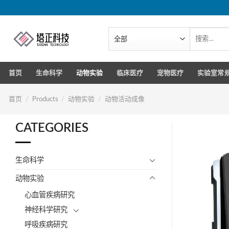
跳
转
到
搜
索：
内
容
首页
生命科学
动物实验
临床医疗
宠物医疗
实验室常
首页
/
Products
/
动物实验
/
动物活动成像
CATEGORIES
生命科学
动物实验
心血管疾病研究
神经科学研究
呼吸疾病研究