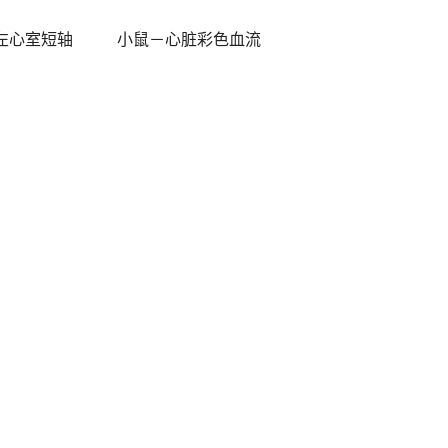
左心室短轴 小鼠－心脏彩色血流