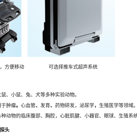
计，⽅便移动 可选择推⻋式超声系统
⼤⿏、⼩⿏、兔、⽝等多种实验动物。
⽤于肿瘤
。
⼼⾎管
、
发育
、
药物研发，泌尿学
，
⽣殖医学等领域
各种动物的临床腹部、胸腔，⼼脏肌腱、⼩器官、眼球、⽣殖系
探头