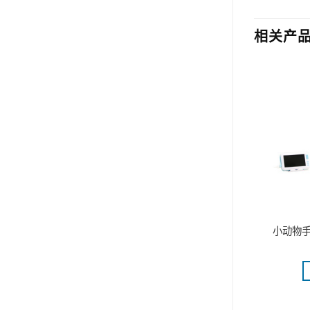
相关产
小动物
统WBP-8MR
动物跑台实验系统
更多
阅读更多