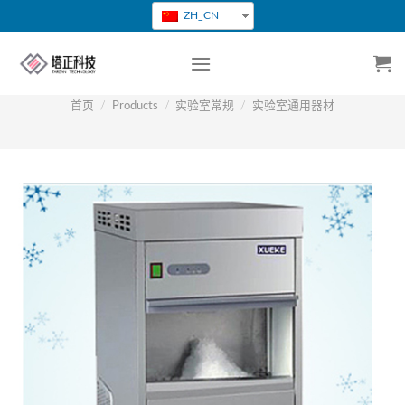
跳
ZH_CN
转
到
内
容
首页
/
Products
/
实验室常规
/
实验室通用器材