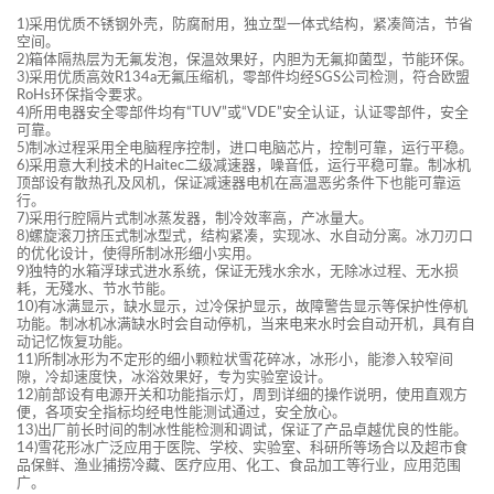
1)采用优质不锈钢外壳，防腐耐用，独立型一体式结构，紧凑简洁，节省
空间。
2)箱体隔热层为无氟发泡，保温效果好，内胆为无氟抑菌型，节能环保。
3)采用优质高效R134a无氟压缩机，零部件均经SGS公司检测，符合欧盟
RoHs环保指令要求。
4)所用电器安全零部件均有“TUV”或“VDE”安全认证，认证零部件，安全
可靠。
5)制冰过程采用全电脑程序控制，进口电脑芯片，控制可靠，运行平稳。
6)采用意大利技术的Haitec二级减速器，噪音低，运行平稳可靠。制冰机
顶部设有散热孔及风机，保证减速器电机在高温恶劣条件下也能可靠运
行。
7)采用行腔隔片式制冰蒸发器，制冷效率高，产冰量大。
8)螺旋滚刀挤压式制冰型式，结构紧凑，实现冰、水自动分离。冰刀刃口
的优化设计，使得所制冰形细小实用。
9)独特的水箱浮球式进水系统，保证无残水余水，无除冰过程、无水损
耗，无殘水、节水节能。
10)有冰满显示，缺水显示，过冷保护显示，故障警告显示等保护性停机
功能。制冰机冰满缺水时会自动停机，当来电来水时会自动开机，具有自
动记忆恢复功能。
11)所制冰形为不定形的细小颗粒状雪花碎冰，冰形小，能渗入较窄间
隙，冷却速度快，冰浴效果好，专为实验室设计。
12)前部设有电源开关和功能指示灯，周到详细的操作说明，使用直观方
便，各项安全指标均经电性能测试通过，安全放心。
13)出厂前长时间的制冰性能检测和调试，保证了产品卓越优良的性能。
14)雪花形冰广泛应用于医院、学校、实验室、科研所等场合以及超市食
品保鲜、渔业捕捞冷藏、医疗应用、化工、食品加工等行业，应用范围
广。