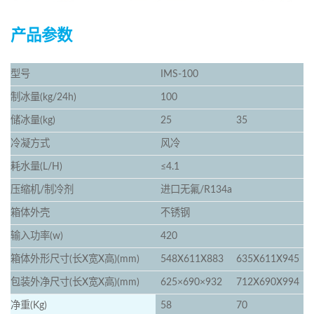
产品参数
型号
IMS-100
制冰量(kg/24h)
100
储冰量(kg)
25
35
冷凝方式
风冷
耗水量(L/H)
≤4.1
压缩机/制冷剂
进口无氟/R134a
箱体外壳
不锈钢
输入功率(w)
420
箱体外形尺寸(长X宽X高)(mm)
548X611X883
635X611X945
包装外净尺寸(长X宽X高)(mm)
625×690×932
712X690X994
净重(Kg)
58
70