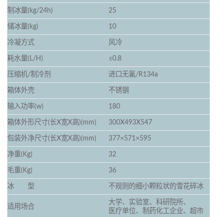
制冰量(kg/24h)
25
储冰量(kg)
10
冷凝方式
风冷
耗水量(L/H)
≤0.8
压缩机/制冷剂
进口无氟/R134a
箱体外壳
不锈钢
输入功率(w)
180
箱体外形尺寸(长X宽X高)(mm)
300X493X547
包装外净尺寸(长X宽X高)(mm)
377×571×595
净重(Kg)
32
毛重(Kg)
36
冰 型
不规则的细小颗粒状的雪花碎冰
大学、实验室、科研院所、
适用场合
医疗单位、制药化工企业、超市