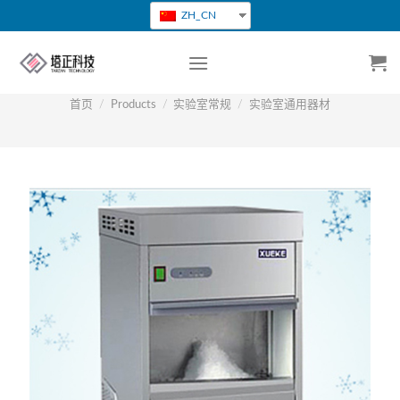
跳
ZH_CN
转
到
内
容
首页
/
Products
/
实验室常规
/
实验室通用器材