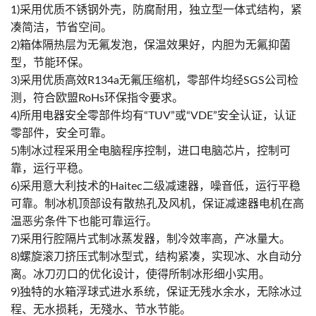
1)采用优质不锈钢外壳，防腐耐用，独立型一体式结构，紧
凑简洁，节省空间。
2)箱体隔热层为无氟发泡，保温效果好，内胆为无氟抑菌
型，节能环保。
3)采用优质高效R134a无氟压缩机，零部件均经SGS公司检
测，符合欧盟RoHs环保指令要求。
4)所用电器安全零部件均有“TUV”或“VDE”安全认证，认证
零部件，安全可靠。
5)制冰过程采用全电脑程序控制，进口电脑芯片，控制可
靠，运行平稳。
6)采用意大利技术的Haitec二级减速器，噪音低，运行平稳
可靠。制冰机顶部设有散热孔及风机，保证减速器电机在高
温恶劣条件下也能可靠运行。
7)采用行腔隔片式制冰蒸发器，制冷效率高，产冰量大。
8)螺旋滚刀挤压式制冰型式，结构紧凑，实现冰、水自动分
离。冰刀刃口的优化设计，使得所制冰形细小实用。
9)独特的水箱浮球式进水系统，保证无残水余水，无除冰过
程、无水损耗，无殘水、节水节能。