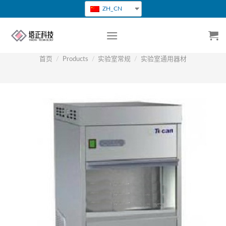
跳
ZH_CN
转
到
内
容
首页
/
Products
/
实验室常规
/
实验室通用器材