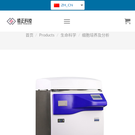
跳
ZH_CN
转
到
内
容
首页
/
Products
/
生命科学
/
细胞培养及分析