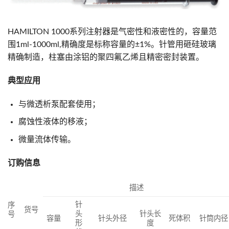
HAMILTON 1000系列注射器是气密性和液密性的，容量范
围1ml-1000ml,精确度是标称容量的±1%。针管用砸硅玻璃
精确制造，柱塞由涂铝的聚四氟乙烯且精密密封装置。
典型应用
与微透析泵配套使用；
腐蚀性液体的移液；
微量流体传输。
订购信息
描述
针
序
货号
头
针头长
号
容量
针头外径
死体积
针筒内径
形
度