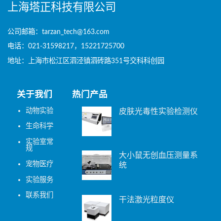
上海塔正科技有限公司
公司邮箱：tarzan_tech@163.com
电话：021-31598217，15221725700
地址：上海市松江区泗泾镇泗砖路351号交科科创园
关于我们
热门产品
动物实验
皮肤光毒性实验检测仪
生命科学
实验室常
规
大小鼠无创血压测量系
宠物医疗
统
实验服务
联系我们
干法激光粒度仪