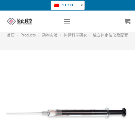
跳
ZH_CN
转
到
内
容
首页
/
Products
/
动物实验
/
神经科学研究
/
脑立体定位仪及配套